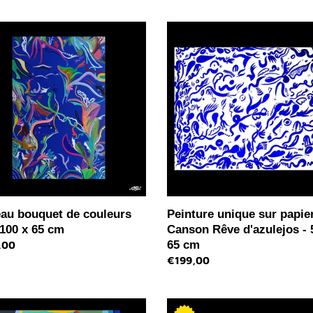
au
Peinture
uet
unique
sur
urs
papier
Canson
Rêve
d'azulejos
-
50
x
65
cm
eau bouquet de couleurs
Peinture unique sur papie
 100 x 65 cm
Canson Rêve d'azulejos - 
65 cm
,00
l
Prix
€199,00
normal
au
Tableau