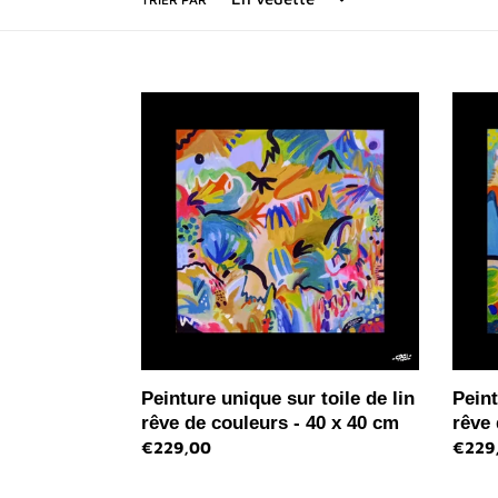
Peinture
Peint
unique
uniqu
sur
sur
toile
toile
de
de
lin
lin
rêve
rêve
de
de
couleurs
fleurs
-
-
40
40
x
x
40
40
Peinture unique sur toile de lin
Peint
cm
cm
rêve de couleurs - 40 x 40 cm
rêve 
Prix
€229,00
Prix
€229
normal
norma