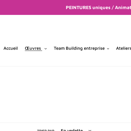
Passer
PEINTURES uniques / Animati
au
contenu
Accueil
Œuvres
Team Building entreprise
Atelier
TRIER PAR