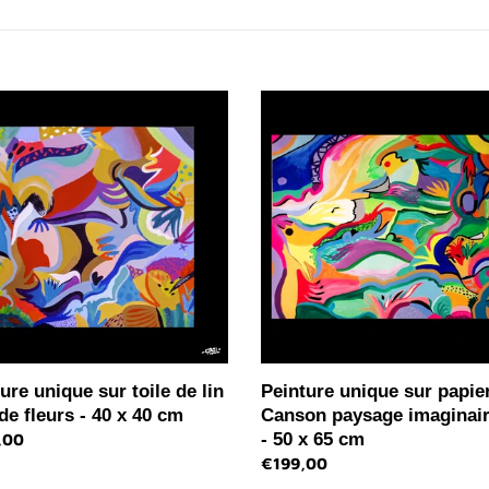
e
c
ure
Peinture
t
e
unique
sur
i
papier
o
Canson
paysage
n
imaginaire
n°6
:
-
50
x
65
cm
ure unique sur toile de lin
Peinture unique sur papie
de fleurs - 40 x 40 cm
Canson paysage imaginair
- 50 x 65 cm
,00
l
Prix
€199,00
normal