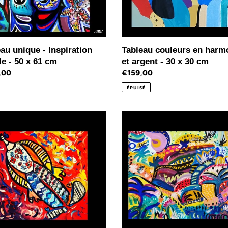
x
30
cm
au unique - Inspiration
Tableau couleurs en harm
e - 50 x 61 cm
et argent - 30 x 30 cm
,00
Prix
€159,00
l
normal
ÉPUISÉ
n
Peinture
sur
r
papier
Canson
paysage
e
imaginaire
n°1
-
50
x