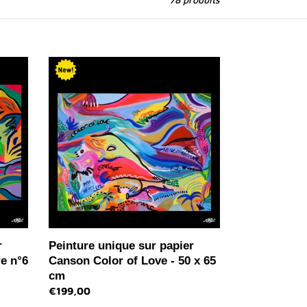
Peinture
unique
sur
papier
Canson
Color
of
Love
-
50
x
65
cm
r
Peinture unique sur papier
e n°6
Canson Color of Love - 50 x 65
cm
Prix
€199,00
normal