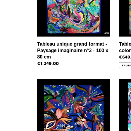
imaginaire
x
n°3
65
-
cm
100
x
80
cm
Tableau unique grand format -
Tabl
Paysage imaginaire n°3 - 100 x
color
80 cm
Prix
€649
Prix
€1.249,00
norma
ÉPUIS
normal
Tableau
Table
bouquet
uniqu
de
-
couleurs
Inspir
n°8
Jungl
50
-
x
50
50
x