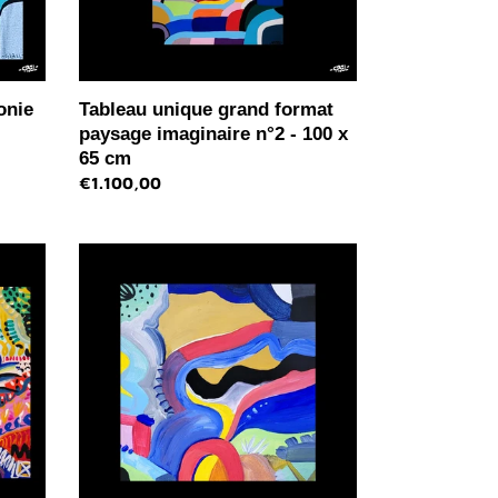
100
x
65
cm
onie
Tableau unique grand format
paysage imaginaire n°2 - 100 x
65 cm
Prix
€1.100,00
normal
Tableau
paysage
imaginaire
n°4
-
mini
format
-
20
x