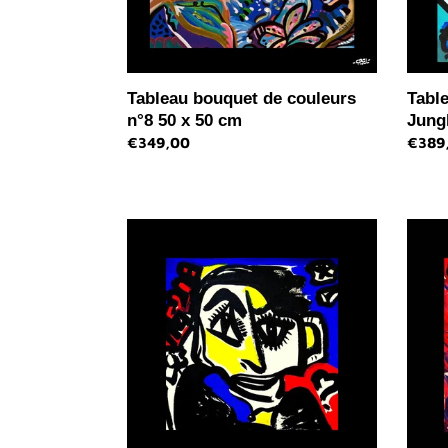
cm
61
cm
Tableau bouquet de couleurs
Table
n°8 50 x 50 cm
Jungl
Prix
€349,00
Prix
€389
normal
norma
Dessin
Dessi
sur
sur
papier
papie
unique
-
-
La
portrait
femm
jaune
aux
bleu
fleurs
rouge
15
-
x