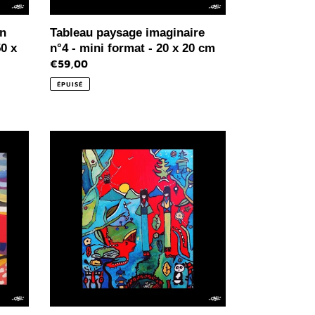
20
cm
on
Tableau paysage imaginaire
0 x
n°4 - mini format - 20 x 20 cm
Prix
€59,00
normal
ÉPUISÉ
Tableau
unique
-
Soleil
jaune
-
41
x
33
cm