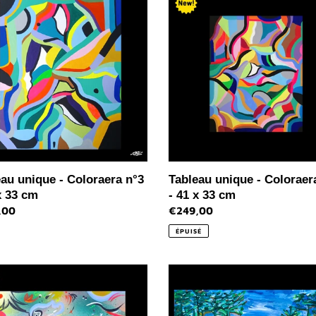
e
unique
-
aera
Coloraera
n°2
-
41
x
33
cm
au unique - Coloraera n°3
Tableau unique - Coloraer
x 33 cm
- 41 x 33 cm
,00
Prix
€249,00
l
normal
ÉPUISÉ
au
Peinture
e
unique
sur