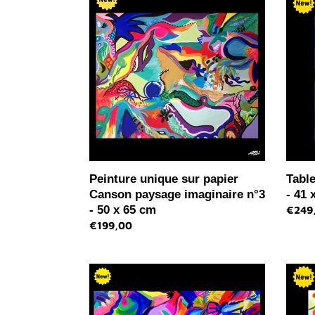
unique
uniqu
sur
-
papier
Color
Canson
n°3
paysage
-
imaginaire
41
n°3
x
-
33
50
cm
x
65
cm
Peinture unique sur papier
Table
Canson paysage imaginaire n°3
- 41 
- 50 x 65 cm
Prix
€249
Prix
€199,00
norma
normal
Peinture
Table
unique
uniqu
sur
Aero