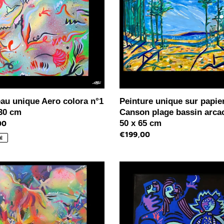
a
papier
Canson
plage
bassin
arcachon-
50
x
65
cm
eau unique Aero colora n°1
Peinture unique sur papie
 30 cm
Canson plage bassin arca
50 x 65 cm
00
l
Prix
€199,00
É
normal
au
Tableau
ion
visages
trique
bleus
ée
-
mini
format