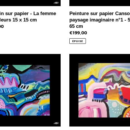
65
cm
in sur papier - La femme
Peinture sur papier Cans
leurs 15 x 15 cm
paysage imaginaire n°1 - 5
65 cm
00
l
Prix
€199,00
normal
ÉPUISÉ
au
Tableau
ge
paysage
naire
imaginaire
n°2
-
mini
t
format
-
20
x
20
cm