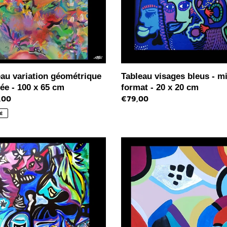
-
20
x
20
cm
eau variation géométrique
Tableau visages bleus - mi
ée - 100 x 65 cm
format - 20 x 20 cm
,00
Prix
€79,00
l
normal
É
au
Tableau
e
couleurs
en
ation
harmonie
e
et
argent
-
30