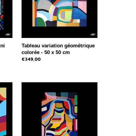
x
50
cm
ni
Tableau variation géométrique
colorée - 50 x 50 cm
Prix
€349,00
normal
Tableau
unique
grand
format
paysage
imaginaire
n°2
-