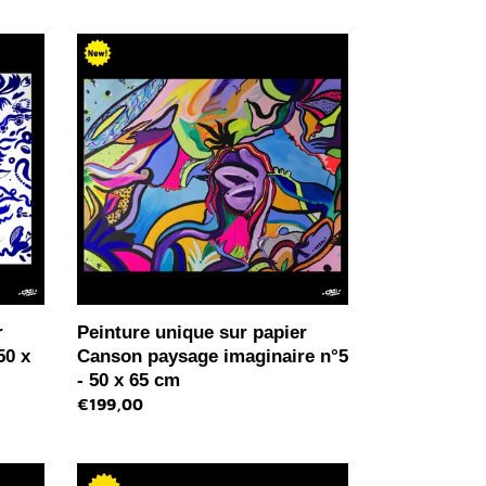
Peinture
unique
sur
papier
Canson
paysage
imaginaire
n°5
-
50
x
65
cm
r
Peinture unique sur papier
50 x
Canson paysage imaginaire n°5
- 50 x 65 cm
Prix
€199,00
normal
Tableau