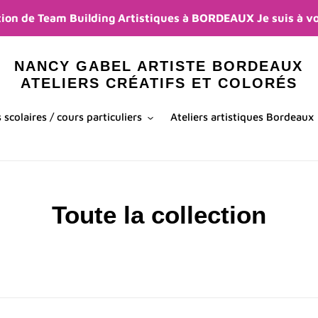
on de Team Building Artistiques à BORDEAUX Je suis à vo
NANCY GABEL ARTISTE BORDEAUX
ATELIERS CRÉATIFS ET COLORÉS
s scolaires / cours particuliers
Ateliers artistiques Bordeaux
C
Toute la collection
o
l
l