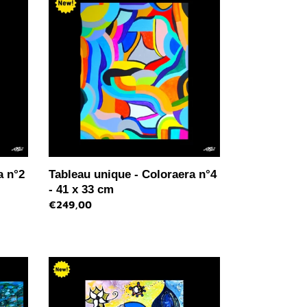
unique
-
Coloraera
n°4
-
41
x
33
cm
a n°2
Tableau unique - Coloraera n°4
- 41 x 33 cm
Prix
€249,00
normal
Tableau
contemporain
-