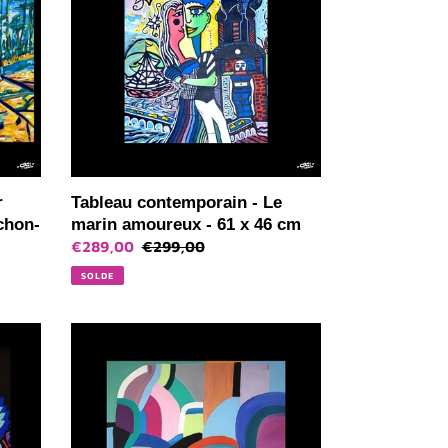
Le
marin
amoureux
-
61
x
46
cm
r
Tableau contemporain - Le
chon-
marin amoureux - 61 x 46 cm
Prix
€289,00
Prix
€299,00
réduit
normal
SOLDE
Tableau
variation
géométrique
colorée
-
50