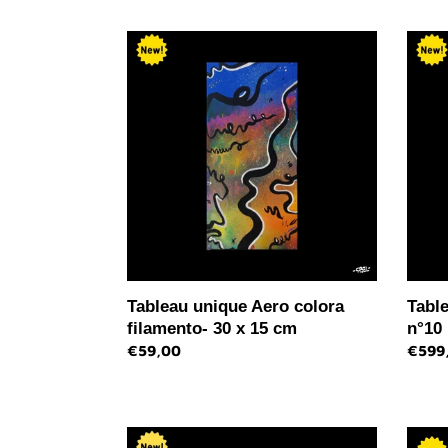
Tableau
Table
unique
bouq
Aero
de
colora
coule
filamento-
n°10
30
100
x
x
15
65
cm
cm
Tableau unique Aero colora
Tabl
filamento- 30 x 15 cm
n°10
Prix
€59,00
Prix
€599
normal
norma
Peinture
Table