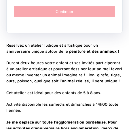
Continuer
Ajout
d'un
Réservez un atelier ludique et artistique pour un
produit
anniversaire unique autour de la
peinture et des animaux !
à
votre
Durant deux heures votre enfant et ses invités participeront
panier
à un atelier artistique et pourront dessiner leur animal favori
ou même inventer un animal imaginaire ! Lion, girafe, tigre,
ours, poisson, quel que soit l'animal réalisé, il sera unique !
Cet atelier est idéal pour des enfants de 5 à 8 ans.
Activité disponible les samedis et dimanches à 14h00 toute
l'année.
Je me déplace sur toute l'agglomération bordelaise. Pour
les activités d'anniversaire hors agglomération, merci de