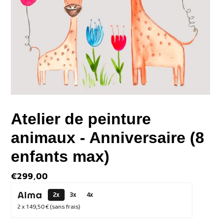
Atelier de peinture
animaux - Anniversaire (8
enfants max)
Prix
€299,00
normal
2x
3x
4x
2 x
149,50 €
(sans frais)