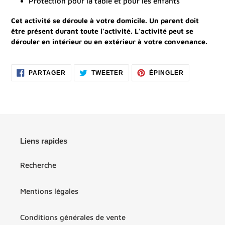
Protection pour la table et pour les enfants
(GMT+01:00) Paris
Cet activité se déroule à votre domicile. Un parent doit
être présent durant toute l'activité. L'activité peut se
dérouler en intérieur ou en extérieur à votre convenance.
PARTAGER
TWEETER
ÉPINGLER
PARTAGER
TWEETER
ÉPINGLER
SUR
SUR
SUR
FACEBOOK
TWITTER
PINTEREST
Liens rapides
Recherche
Mentions légales
Conditions générales de vente